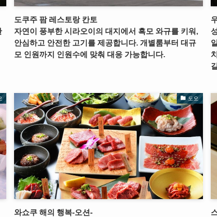
도쿠주 팜 레스토랑 칸토
한
자연이 풍부한 시라오이의 대지에서 흑모 와규를 키워,
성
안심하고 안전한 고기를 제공합니다. 개별룸부터 대규
알
모 인원까지 인원수에 맞춰 대응 가능합니다.
치
길
오
도오
와쇼쿠 해의 행복-오션-