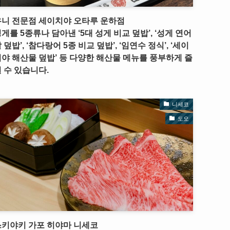
우니 전문점 세이치야 오타루 운하점
게를 5종류나 담아낸 ‘5대 성게 비교 덮밥’, ‘성게 연어
 덮밥’, ‘참다랑어 5종 비교 덮밥’, ‘임연수 정식’, ‘세이
야 해산물 덮밥’ 등 다양한 해산물 메뉴를 풍부하게 즐
 수 있습니다.
니세코
도오
스키야키 가포 히야마 니세코