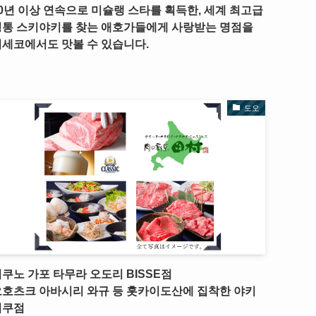
0년 이상 연속으로 미슐랭 스타를 획득한, 세계 최고급
정통 스키야키를 찾는 애호가들에게 사랑받는 명점을
세코에서도 맛볼 수 있습니다.
도오
쿠노 가포 타무라 오도리 BISSE점
오호츠크 아바시리 와규 등 홋카이도산에 집착한 야키
니쿠점