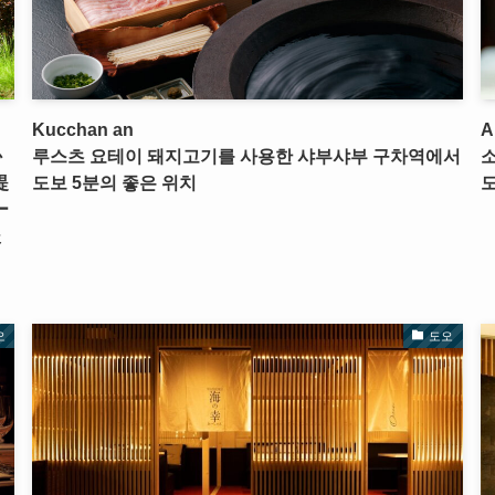
Kucchan an
A
か
루스츠 요테이 돼지고기를 사용한 샤부샤부 구차역에서
提
도보 5분의 좋은 위치
도
ー
後
오
도오