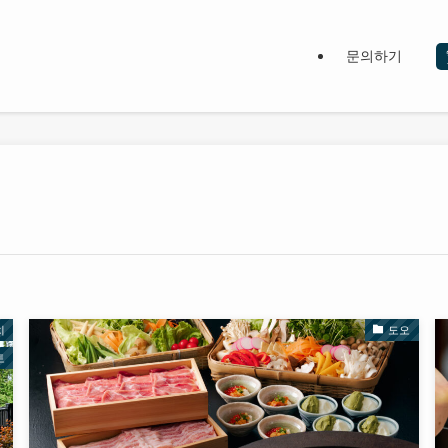
문의하기
치
도오
토