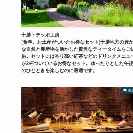
十勝トテッポ工房
[食事、お土産がついたお得なセット]十勝地方の豊
な自然と農産物を活かした贅沢なティータイムをご
供。セットには香り高い紅茶などのドリンクメニュ
が2杯ついているお得なセット。ゆったりとした午
のひとときを楽しむのに最適です。
도